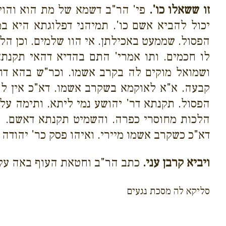
זו ששאלו כו'.
פי' הר"ב דשמא של מת הוא והויא
יכול להביא אשם כו'. תמיהני דפלוגתא היא ב
הפסול. שממעט באכילתן. אי הוו שלמים. וכן הלכ
לו חכמים. ותו אמרי' התם בהדיא דהאי תקנת
ושמואל מוקים לה בקרב אשמו. וכר"ש בהא דחט
קבעה. א"א לאוקמא בשקרב אשמו. דא"כ אין לו
הפסול. תקנתא דר' יהושע נמי ליתא. ותימה ע
הלכות מחוסרי כפרה. והשמיט תקנתא דאשם. וכ
דא"כ כשקרב אשמו מיירי. ואיהו פסק כר' יהודה
ויביא קרבן עני.
כתב הר"ב וחטאת העוף באה על ה
סליקא לה מסכת נגעים