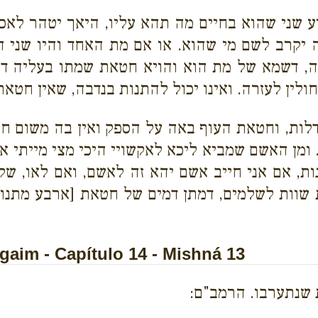
 שני שהוא בחיים מה תהא עליו, היאך יטהר לאכו
 יקרב לשם מי שהוא. או אם מת האחד והיו שני הק
ה, דשמא של מת הוא והויא חטאת שמתו בעליה דלמי
ולין לעזרה. ואינו יכול להתנות בנדבה, שאין חטאת
דלות, וחטאת העוף באה על הספק ואין בה משום חול
 ומן האשם שמביא ליכא לאקשויי היכי מצי מייתי אש
ות, אם אני חייב אשם יהא זה לאשם, ואם לאו, שק
 שוות לשלמים, דמתן דמים של חטאת [ארבע מתנו
aim - Capítulo 14 - Mishná 13
שנתערבו. הרמב"ם: