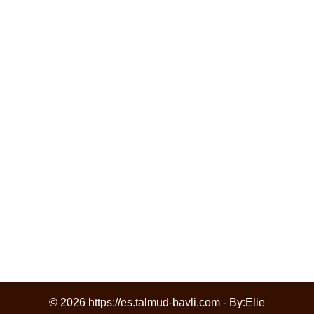
© 2026 https://es.talmud-bavli.com - By:
Elie