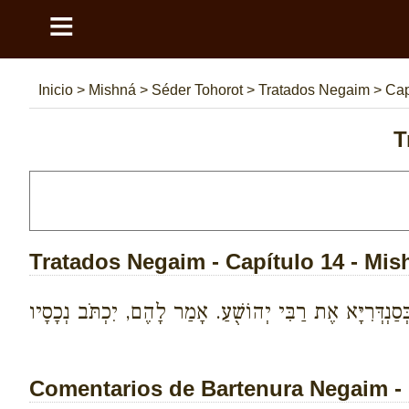
≡
Inicio
>
Mishná
>
Séder Tohorot
>
Tratados Negaim
>
Cap
T
Tratados Negaim - Capítulo 14 - Mis
ַנְדְּרִיָּא אֶת רַבִּי יְהוֹשֻׁעַ. אָמַר לָהֶם, יִכְתֹּב נְכָסָיו
Comentarios de Bartenura Negaim - 