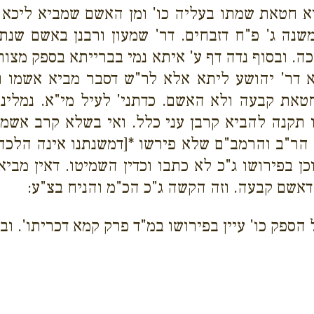
 חטאת שמתו בעליה כו' ומן האשם שמביא ליכא לא
משנה ג' פ"ח דזבחים. דר' שמעון ורבנן באשם שנת
ה. ובסוף נדה דף ע' איתא נמי בברייתא בספק מצור
א דר' יהושע ליתא אלא לר"ש דסבר מביא אשמו ו
את קבעה ולא האשם. כדתני' לעיל מי"א. נמלינו ל
 תקנה להביא קרבן עני כלל. ואי בשלא קרב אשמו 
ל הר"ב והרמב"ם שלא פירשו *[דמשנתנו אינה הלכה
ן בפירושו ג"כ לא כתבו וכדין השמיטו. דאין מבי
 דאשם קבעה. וזה הקשה ג"כ הכ"מ והניח בצ"ע:
ספק כו' עיין בפירושו במ"ד פרק קמא דכריתו'. 