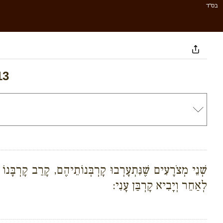
בס''ד
13
שְׁנֵי מְצֹרָעִים שֶׁנִּתְעָרְבוּ קָרְבְּנוֹתֵיהֶם, קָרַב קָרְבָּנו
לְאַחֵר וְיָבִיא קָרְבַּן עָנִי: