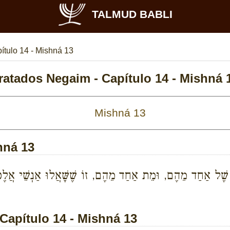
TALMUD BABLI
ítulo 14 - Mishná 13
ratados Negaim - Capítulo 14 - Mishná 
hná 13
ֹ שֶׁל אַחַד מֵהֶם, וּמֵת אַחַד מֵהֶם, זוֹ שֶׁשָּׁאֲלוּ אַנְשֵׁי אֲלֶכְּס
Capítulo 14 - Mishná 13