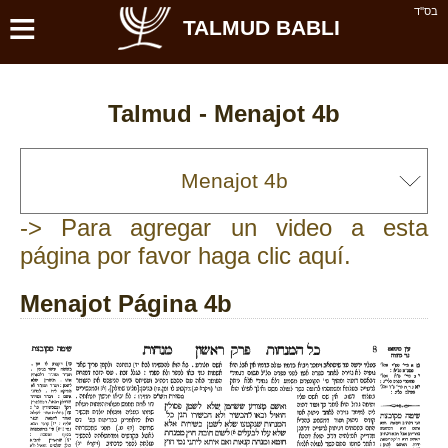
≡
בס''ד
TALMUD BABLI
Talmud -
Menajot 4b
-> Para agregar un video a esta
página por favor haga clic aquí.
Menajot Página 4b