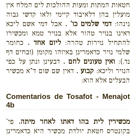
חטאות המתות ומעות ההולכות לים המלח אין
מועלין בהן דלאיבוד קיימי ולאו קדשי גבוה
נינהו:
דמי שלמים כו' .
אבל דמי אשם ליכא
דאינו בנזיר טהור אלא בנזיר טמא ומכשירו
להתחיל נזירות טהרה:
ליום אחד .
כחומר
שלמי נזיר כדאמרינן באיזהו מקומן (זבחים דף
נד.):
ואין טעונים לחם .
דבעינן ונתן על כפי
הנזיר וליכא:
קבוע .
דאין שם שום ד"א מכשיר
הבעלים אלא הוא:
Comentarios de Tosafot - Menajot
4b
מכשירין לית בהו דאתו לאחר מיתה.
פי'
בקונטרס חטאת יולדת מכשיר היא כדאמרינן