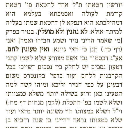
יורשין חטאתו ת"ל אחד לחטאת פי' חטאת
קודמת לעולה ואסמכתא בעלמא היא
דמהילכתא הוא דנפקא לן דחטאת שמתו בעליה
למיתה אזלא:
לא נהנין ולא מועלין.
בנזיר בפרק
[מי שאמר הריני נזיר ושמע חבירו ואמר] ואני
(דף כד:) תנן כי האי גוונא:
ואין טעונין לחם.
אע"ג דבסמוך גבי אשם מצורע שלא לשמו קתני
דטעון נסכים יש לחלק בין נסכים דשייכי בכל
הקרבנות ללחם ועוד כדפי' בקונטרס משום
דבעינן על כפי הנזיר וליכא ומיהו קשה למה
הטעינו כאן זרוע בשילה יותר משלא כמצוותו
ושלא לשמו בפ' התכלת (לקמן מנחות דף מח:)
וי"ל דשלא כמצותו הוי משונה יותר מדאי ועוד
שלא כמצותו נראה דהיינו בן שנה והביא בן