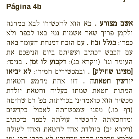
Página 4b
אשם מצורע .
בא הוא להכשירו לבא במחנה
ולקמן פריך שאר אשמות נמי באו לכפר ולא
כפרו:
בגלל זבח .
עם הזבח דמנחת העומר באה
עם הכבש דכתיב ועשיתם ביום הניפכם את
העומר וגו' (ויקרא כג):
דקבוע לו זמן .
בניסן:
[מצינו שחילק] .
ובמכשירים חמירו:
לא יביאו
יורשין חטאתה .
דזו אחת מחמש חטאות
המתות חטאת שמתו בעליה וחטאת יולדת
מכשיר הוא כדאמרינן בכריתות בפ' דם שחיטה
(דף כו.) מפני שמכשרתה לאכול בקדשים
ומדחטאתה להכשיר עולתה לכפר כדכתיב
(ויקרא יב) ביולדת אחד לחטאת ואחד לעולה
אלמא מכפרין קרבי מכשירין לא קרבי הכי נמי