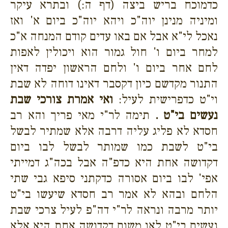
כדמוכח בריש ביצה (דף ה:) ובתרא עיקר
ומיניה מנינן יוה"כ ויהא יוה"כ ביום א' ואז
נאכל לי"א אבל אם באו עדים קודם המנחה א"כ
למחר ביום ו' חול גמור הוא ויכולין לאפות
לחם אחר ביום ו' ולחם הראשון יפדה דאין
התנור מקדשם כיון דקסבר דאינו דוחה לא שבת
וי"ט כדפרישית לעיל:
ואי אמרת צורכי שבת
נעשים בי"ט .
תימה לר"י מאי פריך והא רב
חסדא לא פליג עליה דרבה אלא שמתיר לבשל
בי"ט לשבת כמו שמותר לבשל לבו ביום
דקדושה אחת היא כדפ"ה אבל בכה"ג דמייתי
אפי' לבו ביום אסורה כדקתני סיפא גבי שתי
הלחם ובהא לא אמר רב חסדא שיעשו בי"ט
יותר מרבה ונראה לר"י דה"פ לעיל צרכי שבת
נעשים בי"ט לאו משום דקדושה אחת היא אלא