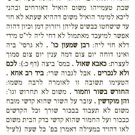
שבת טעמייהו משום הואיל דאורחים ובהני
ליכא למימר הואיל משום דההיא שעתא לא חזי
עד שישחטו כבשים עליהן ויזרוק דמן וכיון דהוה
אפשר למיעבד מאתמול לא דחי ליה לי"ט מידי
דלא חזי ליה:
רבן שמעון כו' .
לא גרסי' ביה
ואינו דוחה יום צום דמה ענין יום צום סמוך
לעצרת:
כאבא שאול .
במס' ביצה (דף כ:):
לכם
ולא לנכרים .
אבל לגבוה שרי:
ביד רב אחא .
הטעימו תשובה זו לאומרה לרבה משמו:
החורש בשור וחמור .
משום לא תחרוש וגו':
והן מוקדשין .
עובר על השור שהוא קדשי מזבח
משום לא תעבוד בבכור שורך וכל הקדשים
כבכור ועל החמור שהוא קדשי בדק הבית משום
לאו דהזיד במעילה דאמרן בפ' כל שעה (לעיל