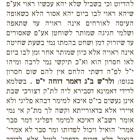
להדיוט וכי בשביל שלא יהא עכשיו ראוי אע"פ
שיהא ראוי לבו ביום יהא אסור הלא כשאופה
העיסה לאורחים אינה ראויה עד שתאפה
ושלמי חגיגה שמותר לשוחטן אע"פ שאסורים
עד שיזרוק דמן ושחט בהמתו נמי בשעת שחיטה
אינה ראויה אלא כיון שמותר אחר זמן לבו ביום
לאו חסרון הוא וא"כ תיקשי נמי לרבה ומיהו
י"ל לפ"ה דשתי הלחם אין להם שום חסרון
בגופו:
ולר"ש ב"ג דאמר דוחה י"ט .
בשלמא
לדידי דאמינא דסבירא ליה לת"ק דצורכי שבת
אינן נעשים בי"ט איכא למימר דבהא פליגי ולא
איירי אלא בדאורייתא וקשה לך מת"ק אי נמי
אומר רשב"א דאיכא למימר דפליגי דמר סבר
אמרי' הואיל ויכול לפדותו ומר סבר לא אמרי'
הואיל דלא שכיח כדפרי' לעיל אלא לדידך