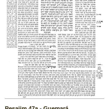
Pesajim 47a - Guemará