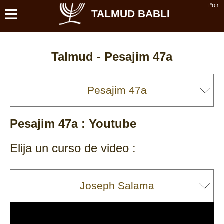
≡
בס''ד
TALMUD BABLI
Talmud -
Pesajim 47a
Pesajim 47a
: Youtube
Elija un curso de video :