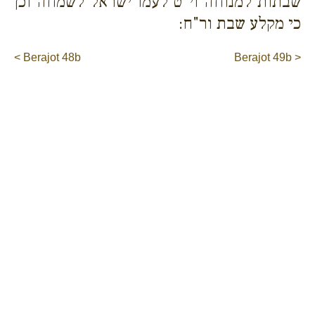
שבתות למנוחה וי"ט לעמו ישראל לשמחה וכן
כי מקלע שבת ור"ח:
< Berajot 48b
Berajot 49b >