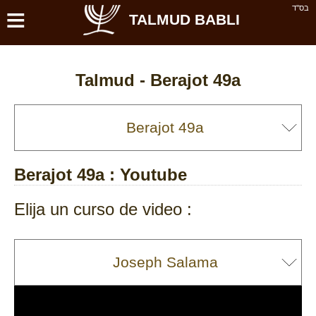
≡
בס''ד
TALMUD BABLI
Talmud -
Berajot 49a
Berajot 49a
: Youtube
Elija un curso de video :