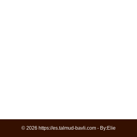
© 2026 https://es.talmud-bavli.com - By:
Elie