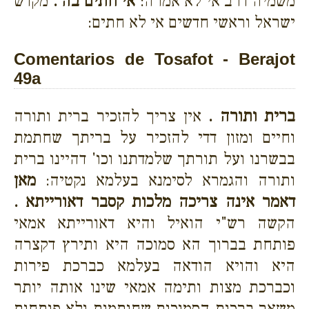
משמיה דרב אי לא אמרה:
אי חתים בה .
מקדש
ישראל וראשי חדשים אי לא חתים:
Comentarios de Tosafot - Berajot
49a
ברית ותורה .
אין צריך להזכיר ברית ותורה
וחיים ומזון דדי להזכיר על בריתך שחתמת
בבשרנו ועל תורתך שלמדתנו וכו' דהיינו ברית
ותורה והגמרא לסימנא בעלמא נקטיה:
מאן
דאמר אינה צריכה מלכות קסבר דאורייתא .
הקשה רש"י הואיל והיא דאורייתא אמאי
פותחת בברוך הא סמוכה היא ותירץ דקצרה
היא והויא הודאה בעלמא כברכת פירות
וכברכת מצות ותימה אמאי שינו אותה יותר
משאר ברכות הסמוכות שחותמות ולא פותחות