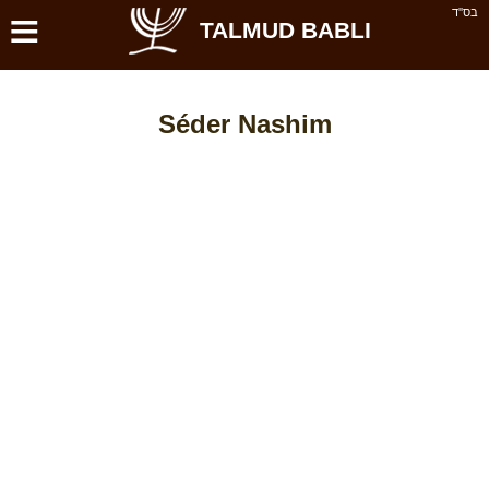
≡
בס''ד
TALMUD BABLI
Séder Nashim