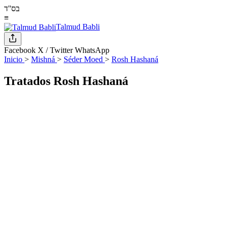
בס''ד
≡
Talmud Babli
Facebook
X / Twitter
WhatsApp
Inicio
>
Mishná
>
Séder Moed
>
Rosh Hashaná
Tratados Rosh Hashaná