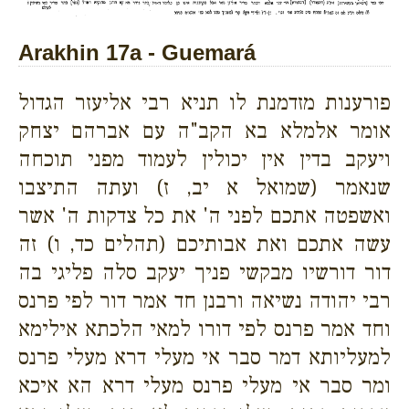
Arakhin 17a - Guemará
פורענות מזדמנת לו תניא רבי אליעזר הגדול
אומר אלמלא בא הקב"ה עם אברהם יצחק
ויעקב בדין אין יכולין לעמוד מפני תוכחה
שנאמר (שמואל א יב, ז) ועתה התיצבו
ואשפטה אתכם לפני ה' את כל צדקות ה' אשר
עשה אתכם ואת אבותיכם (תהלים כד, ו) זה
דור דורשיו מבקשי פניך יעקב סלה פליגי בה
רבי יהודה נשיאה ורבנן חד אמר דור לפי פרנס
וחד אמר פרנס לפי דורו למאי הלכתא אילימא
למעליותא דמר סבר אי מעלי דרא מעלי פרנס
ומר סבר אי מעלי פרנס מעלי דרא הא איכא