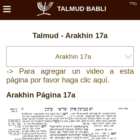
≡
בס''ד
TALMUD BABLI
Talmud -
Arakhin 17a
-> Para agregar un video a esta
página por favor haga clic aquí.
Arakhin Página 17a