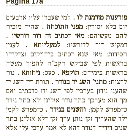
Página 17a
פורענות מזדמנת לו .
למי שעברו עליו ארבעים
יום בלא יסורין:
מפני התוכחה .
שהיה מוכיח
להם מעשיהם:
מאי דכתיב זה דור דורשיו .
דמקיש דור לדורשיו:
למעליותא .
לענין
חסידות: מאי שנא דכתיב ביהויקים וצדקיהו
בראשית לפי שביקש הקב"ה להפוך מעשה
בראשית בימיהם:
תוקפא .
כעס:
ניחותא .
נוח
לרצות:
מתני' השג יד בנודר .
תורת דין השג יד
שהעני נידון בערכין לפי השג ידו כדכתיב ואם
מך הוא מערכך בתר נודר אזלינן ולא בתר נידר
כדמפרש לקמן:
והשנים בנידר .
כדמפרש לקמן
ילד שהעריך זקן נותן ערך זקן דלא אזלינן בתר
שנים דידיה דנודר דהא לא אמר ערכי עלי אלא