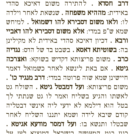
דרב חסדא .
להתירה משום דאיכא סהדי
באידית:
מההיא משפחה .
שנשאת לאחר וילדה
לו:
ולאו משום דסבירא להו דשמואל .
למיחש
שמא ש"פ במדי:
אלא משום דסבירא להו דאביי
ורבא .
דכיון דאיכא סהדי באידית לא מקילינן
בה:
בשוטיתא דאסא .
בשבט בד של הדס:
נגדיה
כרב .
משום פריצותא דקדיש בשוקא:
ואצרכה
גיטא .
אם באת לינשא לאחר כשמואל דאמר
חיישינן שמא שוה פרוטה במדי:
דרב מנגיד כו' .
משום פריצותא:
ועל דמבטל גיטא .
השולח גט
לאשתו והגיע בשליח ואמר לו גט שנתתי לך
בטל הוא דילמא לא ידעי ליה אינשי דבטליה
קודם שיבא לידה ושמא יתננו השליח לאחר
שבטלו ותנשא בו:
ועל דמסר מודעא אגיטא .
כגון בגט המעושה בישראל דמוציא לעז על