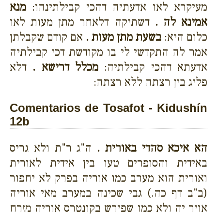
מעיקרא לאו אדעתיה דהכי קבילתינהו:
מנא
אמינא לה .
דשתיקה דלאחר מתן מעות לאו
כלום היא:
בשעת מתן מעות .
אם קודם שקבלתן
אמר לה התקדשי לי בו מקודשת דכי קבילתיה
אדעתא דהכי קבילתיה:
מכלל דרישא .
דלא
פליג בין רצתה ללא רצתה:
Comentarios de Tosafot - Kidushín
12b
הא איכא סהדי באורית .
ה"ג ר"ת ולא גריס
באידית והסופרים טעו בין אידית לאורית
ואורית הוא מערב כמו אוריה בפרק לא יחפור
(ב"ב דף כה.) גבי שכינה במערב מאי אוריה
אויר יה ולא כמו שפירש בקונטרס אוריה מזרח