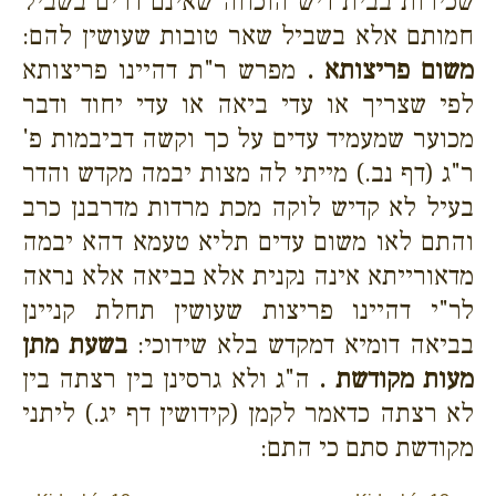
שכירות בבית דיש הוכחה שאינם דרים בשביל
חמותם אלא בשביל שאר טובות שעושין להם:
משום פריצותא .
מפרש ר"ת דהיינו פריצותא
לפי שצריך או עדי ביאה או עדי יחוד ודבר
מכוער שמעמיד עדים על כך וקשה דביבמות פ'
ר"ג (דף נב.) מייתי לה מצות יבמה מקדש והדר
בעיל לא קדיש לוקה מכת מרדות מדרבנן כרב
והתם לאו משום עדים תליא טעמא דהא יבמה
מדאורייתא אינה נקנית אלא בביאה אלא נראה
לר"י דהיינו פריצות שעושין תחלת קניינן
בביאה דומיא דמקדש בלא שידוכי:
בשעת מתן
מעות מקודשת .
ה"ג ולא גרסינן בין רצתה בין
לא רצתה כדאמר לקמן (קידושין דף יג.) ליתני
מקודשת סתם כי התם: