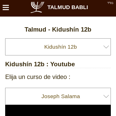
≡
בס''ד
TALMUD BABLI
Talmud -
Kidushín 12b
Kidushín 12b
: Youtube
Elija un curso de video :