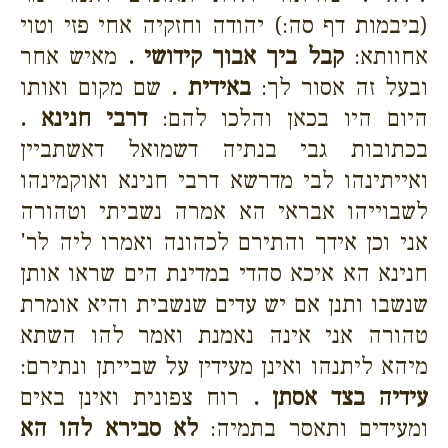
(ביבמות דף סה:) יהודה וחזקיה אחי פזי וטוי
אחוותא:
קבל ביך אבוך קידושי .
מאיש אחר
ובעל זה אסור לך:
באידית .
שם מקום ואותו
היום היו בכאן והלכו להם:
דרבי חנינא .
בכתובות גבי בנתיה דשמואל דאשתביין
ואייתינהו לבי מדרשא דרבי חנינא ואוקמינהו
לשבוייהו אבראי הא אמרה נשביתי וטהורה
אני וכן אידך והתירם לכהונה ואמרו ליה לר'
חנינא הא איכא סהדי במדינת הים שראו אותן
שנשבו ותנן אם יש עדים שנשבית והיא אומרת
טהורה אני אינה נאמנת ואמר להו השתא
מיהא ליתנהו ואינן מעידין על שבייתן ונתירם:
עידיה בצד אסתן .
רוח צפונית ואינן באים
ומעידים ותאסר בתמיה:
לא סבירא להו הא