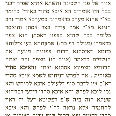
אויר של פני השכינה והשתא אתיא שפיר דבני
בבל היו אומרים הא איכא סהדי באורי' כלומר
בא"י שהוא מערב כדאמרינן במערבא אמרי ורב
חנינא מא"י אמר עדיה בצד אסתן ותיאסר
כלומר בבל שהיא בצפון דאסתן הוא צפון
כדאמרן (מגילה דף כח:) שמעתתא בעי צילותא
כיומא דאיסתנא דרוח צפונית מונעת את
הגשמים כדאמר (איוב לז) מצפון זהב יאתה
תרגומא מצפונא אסתנא יאתי:
והאיכא סהדי
באורית .
אין לפרש דניחוש לשמא איכא סהדי
דא"כ אין לדבר סוף דלעולם איכא למיחש והא
נמי ליכא לפרש והא איכא סהדי דידעי דבההוא
שעתא הוה ביה ש"פ דפשיטא דעל זה ראוי
להחמיר אלא נראה לר"י לפרש והא איכא
סהדי כלומר יצא הקול שיש עדים באורית או