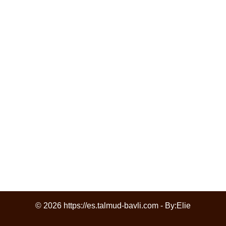
© 2026 https://es.talmud-bavli.com - By:
Elie