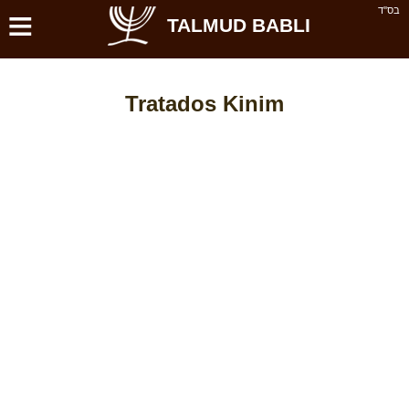
≡
בס''ד
TALMUD BABLI
Tratados Kinim