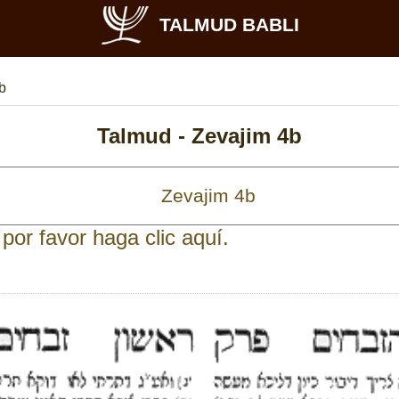
TALMUD BABLI
b
Talmud -
Zevajim 4b
por favor haga clic aquí.