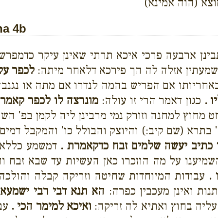
צא (הוה אמינא)
na 4b
ינן ארבעה פרכי איכא תרתי שאינן עיקר כדמפרש 
שמעתין אזלה לה הך פירכא דלאחר מיתה:
לכפר עלי
באחריותו אם הפריש בהמה לנדרו אם מתה או נגנבה
ו .
כגון דאמר הרי זו עולה:
מונרצה לו לכפר קאמר 
ט מחוץ למחנה וזורק נמי מרבינן ליה לקמן בפ' הש
 בתרא (שם קיב:) והיוצק והבולל כו' והמקבל דמים
 כתיב יעשה שלמים זבח כדקאמרת .
דמשמע כללא 
מיענו על מה הוזכרו כאן העשיות עד שבא זבח ו
 .
עבודות המיוחדות שחיטה וזריקה קבלה והולכה
נות ואינן מעכבין כפרה:
הא תנא דבי רבי ישמעאל 
עליה בחוץ ואתיא לה זריקה:
ואיכא למימר הכי .
עבו