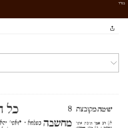
בס''ד