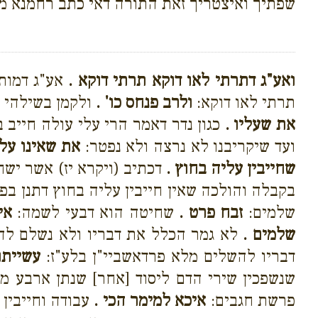
שפתיך ואיצטריך זאת התורה דאי כתב רחמנא מו
ואע"ג דתרתי לאו דוקא תרתי דוקא .
אע"ג דמותב
תרתי לאו דוקא:
ולרב פנחס כו' .
ולקמן בשילהי 
את שעליו .
כגון נדר דאמר הרי עלי עולה חייב 
ועד שיקריבנו לא נרצה ולא נפטר:
את שאינו עלי
שחייבין עליה בחוץ .
דכתיב (ויקרא יז) אשר ישח
בקבלה והולכה שאין חייבין עליה בחוץ דתנן בפ'
שלמים:
זבח פרט .
שחיטה הוא דבעי לשמה:
אי
שלמים .
לא גמר הכלל את דבריו ולא נשלם להש
דבריו להשלים מלא פרדאשביי"ן בלע"ז:
עשייתו
שנשפכין שירי הדם ליסוד [אחר] שנתן ארבע מת
פרשת חגבים:
איכא למימר הכי .
עבודה וחייבין 