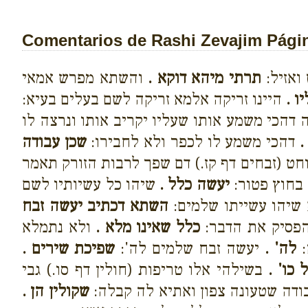
Comentarios de Rashi Zevajim Pági
ואזיל:
תרתי מיהא דוקא .
והשתא מפרש אמאי
ו .
היינו זריקה אלמא זריקה לשם בעלים בעיא:
 דהכי משמע אותו שעליו יקריב אותו ונרצה לו
.
דהכי משמע לו לכפר ולא לחבירו:
שכן עבודה
וחט (זבחים דף קז.) דם שפך לרבות הזורק תאמר
 בחוץ פטור:
יעשה כלל .
שיהו כל עשיותיו לשם
שיהו עשייתו שלמים:
השתא דכתיב יעשה זבח
הפסיק את הדבר:
כלל שאינו מלא .
ולא נתמלא
:
לה' .
יעשה זבח שלמים לה':
שפיכת שירים .
כו' .
בשילהי אלו טריפות (חולין דף סו.) גבי
דה שטעונה צפון ואתיא לה קבלה:
שקולין הן .