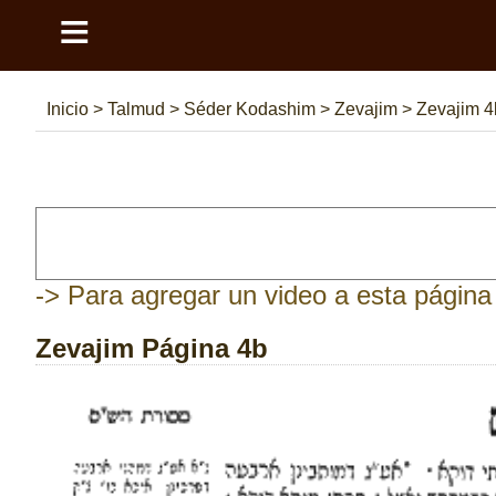
≡
Inicio
>
Talmud
>
Séder Kodashim
>
Zevajim
>
Zevajim 4
-> Para agregar un video a esta página 
Zevajim Página 4b