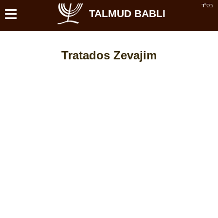
≡
בס''ד
TALMUD BABLI
Tratados Zevajim