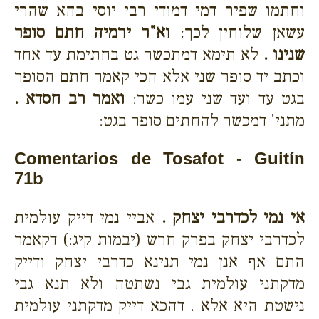
וחתמו שפיר דמי דמודי רבי יוסי בהא שהרי
עשאן שלוחין לכך:
וא"ר ירמיה חתם סופר
שנינו .
לא תימא דמתכשר גט בחתימת עד אחד
וכתב יד סופר שני אלא הכי קאמר חתם הסופר
בגט עד ועד שני עמו כשר:
ואמר רב חסדא .
מתני' דמכשר להחתים סופר בגט:
Comentarios de Tosafot - Guitín
71b
אי נמי לכדרבי יצחק .
אביי נמי דייק עולמית
לכדרבי יצחק בפרק חרש (יבמות קיג:) דקאמר
התם אף אנן נמי תנינא כדרבי יצחק ודייק
מדקתני עולמית גבי נשתטה ולא תנא גבי
נישטת היא אלא . דהכא דייק מדקתני עולמית