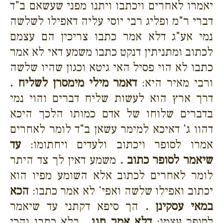
יאמרו לאחרים ויכתבו ויתנו מפני שעשאם ב"ד
דברי ר"מ ופליג רבי יוסי עליה דאפילו לשלשה
נמי אע"ג דלא אמר כתבו צריכין הם עצמם
לכתוב ומתניתין דנקט כתבו משמע דאי לא אמר
כתבו לא הוי פסיל האי גיטא וכגון שהיו שלשה
ורבי מאיר היא:
דאמר מילי מימסרן לשליח .
דרך ארץ הוא לעשות שליח דברים והוי נמי
בדברים שלוחו של אדם כמותו הלכך היכא
דהוו ג' דאיכא למימר עשאן ב"ד לומר לאחרים
אמרו לסופר ויכתוב ולעדים ויחתומו:
עד
שיאמר לסופר כתוב .
משמע דאין לך צד היתר
לומר לאחרים לכתוב אלא השומע מפיו הוא
יכתוב ואפילו שלשה ואפי' לא אמר כתבו:
הכא
במאי עסקינן .
הך סיפא דקתני עד שיאמר
לסופר עצמו:
דלא אמר תנו .
בלא כתבו והכי