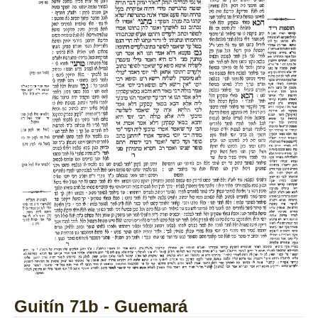
Guitín 71b - Guemará