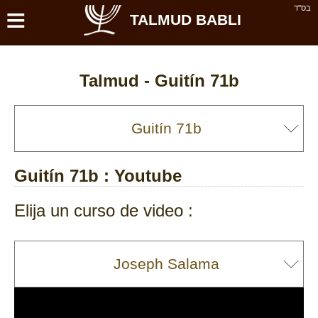
≡
בס''ד
TALMUD BABLI
Talmud -
Guitín 71b
Guitín 71b
: Youtube
Elija un curso de video :