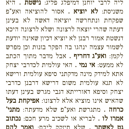
ליה לרבי יוחנן דמיפלג פליג:
נישטת .
היא
משניסת:
לא יוציא .
אסור להוציאה ואע"פ
שפקחת ונתחרשה יוציאה דאשה לא בעינן
דעתה שהרי יוצאה לרצונה ושלא לרצונה היכא
דנשטת אמור רבנן לא יוציא דכיון שאינה יודעת
לשמור עצמה ינהגו בה הפקר בזנות וכן מפרש
לקמן:
ואע"ג דחריף .
אבל מדבר מתוך הכתב
לא ממעט:
אי נמי .
האי עולמית לכדרבי יצחק
אתא למידק מינה מדקתני סיפא עולמית ורישא
לא תנא עולמית משום דרישא דרבנן כדרבי
יצחק וסיפא דאורייתא דגבי מגרש בעינן דעתו
שהאיש אינו מוציא אלא לרצונו:
אפיקחת בעל
כרחה .
מתגרשת ואע"פ שלא מדעתה:
מתני'
אמרו לו .
לבריא או לשכיב מרע חכם:
נכתוב
גט לאשתך .
שלא תיזקק ליבם:
ואמר להם