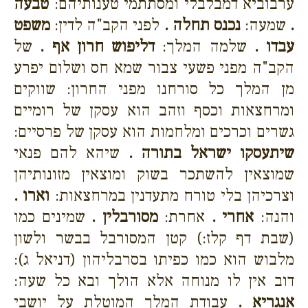
ערבוביא דמבלבלי ומסתתמי טענותיהם:
טבעה
.
שמעה:
נכנס תחלה .
לפני הקב"ה לדין:
משפט
עבדו .
שלמה המלך:
דליפוש חרון אף .
של
הקב"ה מפני פשעי צבור שמא חס ושלום יפרע
מן המלך כל סורחנו מפני החרון: שווקים
ומרחצאות וכסף וזהב הוא עסקן של רומיים
גשרים וכרכים ומלחמות הוא עסקן של פרסיים:
שיתעסקו ישראל בתורה .
שיהא להם פנאי
שמוצאין להשתכר בשוק ומוצאין מזונותיהן
וצרכיהן בלי טורח מתעדנין במרחצאות:
וארו .
והנה:
אחרי .
אחרת:
מסורבלין .
שמינים כמו
(שבת דף קלז:) קטן המסורבל בבשר ולשון
מלבוש הוא כמו כפיתו בסרבליהון (דניאל ג):
דוב אין לו מנוחה אלא הולך ובא כל שעה:
אנגריא .
עבודת המלך המוטלת על יושבי