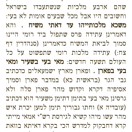
שהם ארבע מלכיות שנשתעבדו בישראל
וחשובים היו אבל מכל שבעים אומות לא בעי:
משכא מלכותייהו עד דאתי משיח .
והא
דאמרינן עתידה פרס שתפול ביד רומי היינו
סמוך לביאת המשיח כדאמרינן (סנהדרין דף
צח:) עתידה מלכות רומי שתפשוט על כל
העולם תשעה חדשים:
מאי בעי בשעיר ומאי
בעי בפארן .
ופארן מארץ ישמעאלים כדכתיב
גבי הגר (בראשית כא) במדבר פארן וסמיך
אסיפיה דקרא וקדוש מהר פארן סלה ולא
גרסינן מאי בעי בתימן דתימן משעיר הוא דכתיב
(עובדיה א) וחתו גבוריך תימן למען יכרת איש
מהר עשו מיהו קשיא לגירסת רש"י אמאי מייתי
קרא דחבקוק למדרש הכי בקרא דאיתא בוזאת