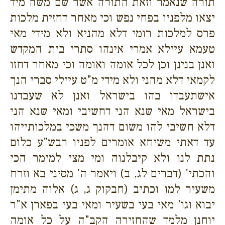
תורה שנאמר וזאת התורה אשר שם משה מיד
יצאו מלפניו בפחי נפש וכי מאחר דחזית מלכות
פרס למלכות רומי דלא מהניא ולא מידי מאי
טעמא עיילא אמרי אינהו סתרי בית המקדש
ואנן בנינן וכן לכל אומה ואומה וכי מאחר דחזו
לקמאי דלא מהני ולא מידי מ"ט עיילי סברי הנך
אישתעבדו בהו בישראל ואנן לא שעבדנו
בישראל מאי שנא הני דחשיבי ומאי שנא הני
דלא חשיבי להו משום דהנך משכי במלכותייהו
עד דאתי משיחא אומרים לפניו רבש"ע כלום
נתת לנו ולא קיבלנוה ומי מצי למימר הכי
והכתי' (דברים לג, ב) ויאמר ה' מסיני בא וזרח
משעיר למו וכתיב (חבקוק ג, ג) אלוה מתימן
יבוא וגו' מאי בעי בשעיר ומאי בעי בפארן א"ר
יוחנן מלמד שהחזירה הקב"ה על כל אומה