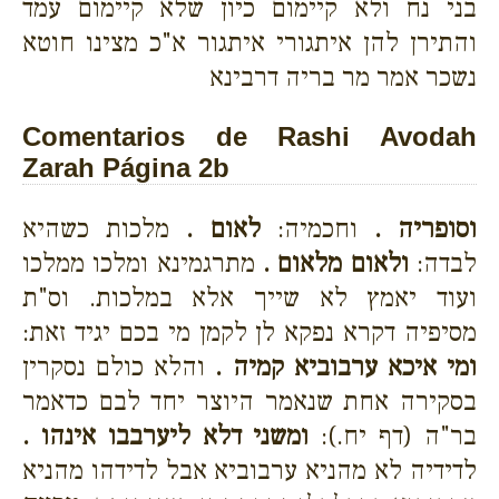
בני נח ולא קיימום כיון שלא קיימום עמד
והתירן להן איתגורי איתגור א"כ מצינו חוטא
נשכר אמר מר בריה דרבינא
Comentarios de Rashi Avodah
Zarah Página 2b
וסופריה .
וחכמיה:
לאום .
מלכות כשהיא
לבדה:
ולאום מלאום .
מתרגמינא ומלכו ממלכו
ועוד יאמץ לא שייך אלא במלכות. וס"ת
מסיפיה דקרא נפקא לן לקמן מי בכם יגיד זאת:
ומי איכא ערבוביא קמיה .
והלא כולם נסקרין
בסקירה אחת שנאמר היוצר יחד לבם כדאמר
בר"ה (דף יח.):
ומשני דלא ליערבבו אינהו .
לדידיה לא מהניא ערבוביא אבל לדידהו מהניא