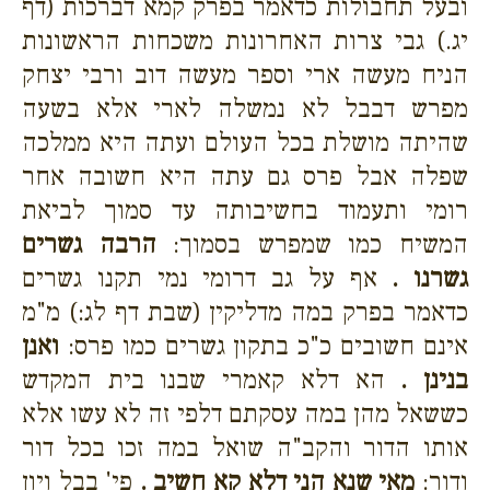
ובעל תחבולות כדאמר בפרק קמא דברכות (דף
יג.) גבי צרות האחרונות משכחות הראשונות
הניח מעשה ארי וספר מעשה דוב ורבי יצחק
מפרש דבבל לא נמשלה לארי אלא בשעה
שהיתה מושלת בכל העולם ועתה היא ממלכה
שפלה אבל פרס גם עתה היא חשובה אחר
רומי ותעמוד בחשיבותה עד סמוך לביאת
המשיח כמו שמפרש בסמוך:
הרבה גשרים
גשרנו .
אף על גב דרומי נמי תקנו גשרים
כדאמר בפרק במה מדליקין (שבת דף לג:) מ"מ
אינם חשובים כ"כ בתקון גשרים כמו פרס:
ואנן
בנינן .
הא דלא קאמרי שבנו בית המקדש
כששאל מהן במה עסקתם דלפי זה לא עשו אלא
אותו הדור והקב"ה שואל במה זכו בכל דור
ודור:
מאי שנא הני דלא קא חשיב .
פי' בבל ויון