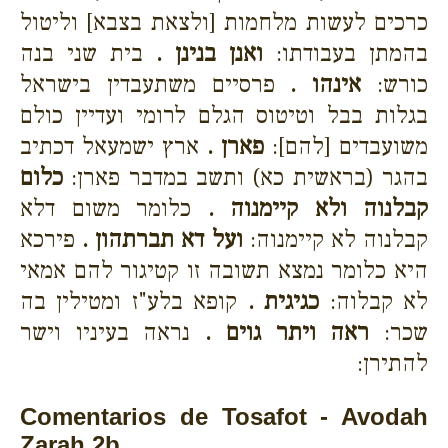
כרכים לעשות מלחמות [ולצאת בצבא] וליטול
בהמתן בעבודתו:
ואנן בנינן .
בית שני בנה
כורש:
אינהו .
פרסיים משתעבדין בישראל
בגלות בבל וטיטוס הגלם לרומי ועדיין כולם
משועבדים [להם]:
פארן .
ארץ ישמעאל דכתיב
בהגר (בראשית כא) ותשב במדבר פארן:
כלום
קבלנוה ולא קיימנוה .
כלומר משום דלא
קבלנוה לא קיימנוה:
ועל דא תברתהון .
פירכא
היא כלומר נמצא תשובה זו קטיגור להם אמאי
לא קבלוה:
כגיגית .
קופא בלע"ז ומטילין בה
שכר:
ראה ויתר גוים .
נראה בעיניו וישר
להתירן:
Comentarios de Tosafot - Avodah
Zarah 2b