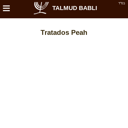
≡
בס''ד
TALMUD BABLI
Tratados Peah