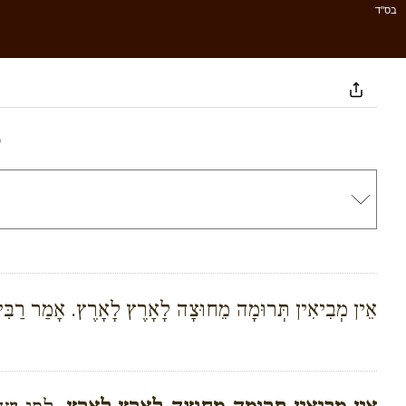
בס''ד
6
אֵין מְבִיאִין תְּרוּמָה מֵחוּצָה לָאָרֶץ לָאָרֶץ. אָמַר רַבִּי שִׁ