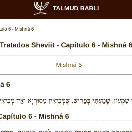
TALMUD BABLI
ulo 6 - Mishná 6
Tratados Sheviit - Capítulo 6 - Mishná 
ná 6
מְעוֹן, שָׁמַעְתִּי בְּפֵרוּשׁ, שֶׁמְּבִיאִין מִסּוּרְיָא וְאֵין מְבִיא
Capítulo 6 - Mishná 6