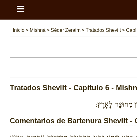
≡
Inicio
>
Mishná
>
Séder Zeraim
>
Tratados Sheviit
>
Capít
Tratados Sheviit - Capítulo 6 - Mish
ִין מִחוּצָה לָאָרֶץ:
Comentarios de Bartenura Sheviit - 