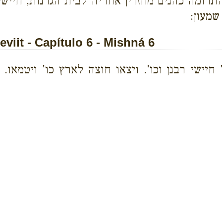
רומה כהנים מחזרין אחריה לבית הגרנות, חיישי 
שמעון:
iit - Capítulo 6 - Mishná 6
 חיישי רבנן וכו'. ויצאו חוצה לארץ כו' ויטמאו