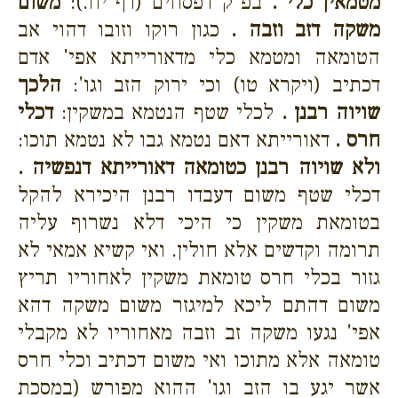
מטמאין כלי .
בפ"ק דפסחים (דף יח.):
משום
משקה דזב וזבה .
כגון רוקו וזובו דהוי אב
הטומאה ומטמא כלי מדאורייתא אפי' אדם
דכתיב (ויקרא טו) וכי ירוק הזב וגו':
הלכך
שויוה רבנן .
לכלי שטף הנטמא במשקין:
דכלי
חרס .
דאורייתא דאם נטמא גבו לא נטמא תוכו:
ולא שויוה רבנן כטומאה דאורייתא דנפשיה .
דכלי שטף משום דעבדו רבנן היכירא להקל
בטומאת משקין כי היכי דלא נשרוף עליה
תרומה וקדשים אלא חולין. ואי קשיא אמאי לא
גזור בכלי חרס טומאת משקין לאחוריו תריץ
משום דהתם ליכא למיגזר משום משקה דהא
אפי' נגעו משקה זב וזבה מאחוריו לא מקבלי
טומאה אלא מתוכו ואי משום דכתיב וכלי חרס
אשר יגע בו הזב וגו' ההוא מפורש (במסכת