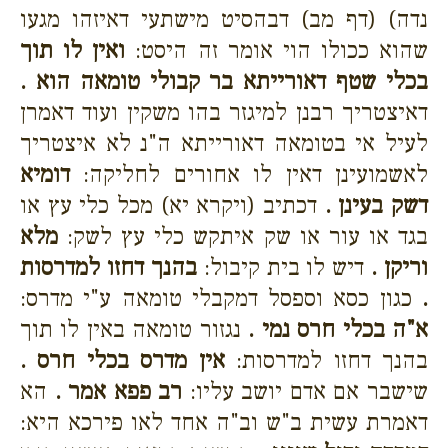
נדה) (דף מב) דבהסיט מישתעי דאיזהו מגעו
שהוא ככולו הוי אומר זה היסט:
ואין לו תוך
בכלי שטף דאורייתא בר קבולי טומאה הוא .
דאיצטריך רבנן למיגזר בהו משקין ועוד דאמרן
לעיל אי בטומאה דאורייתא ה"נ לא איצטריך
לאשמועינן דאין לו אחורים לחליקה:
דומיא
דשק בעינן .
דכתיב (ויקרא יא) מכל כלי עץ או
בגד או עור או שק איתקש כלי עץ לשק:
מלא
וריקן .
דיש לו בית קיבול:
בהנך דחזו למדרסות
.
כגון כסא וספסל דמקבלי טומאה ע"י מדרס:
א"ה בכלי חרס נמי .
נגזור טומאה באין לו תוך
בהנך דחזו למדרסות:
אין מדרס בכלי חרס .
שישבר אם אדם יושב עליו:
רב פפא אמר .
הא
דאמרת עשית ב"ש וב"ה אחד לאו פירכא היא: