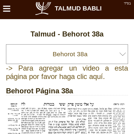
≡
בס''ד
TALMUD BABLI
Talmud -
Behorot 38a
-> Para agregar un video a esta
página por favor haga clic aquí.
Behorot Página 38a