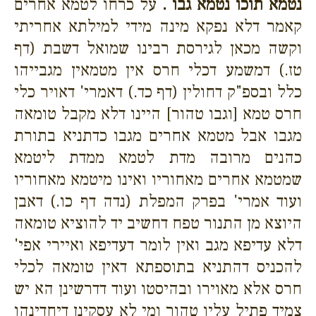
נטמא תוכו נטמא גבו .
על כרחו לטמא אחרים
קאמר דלא נפקא מינה מידי למילתא אחריתי
וקשה מכאן לגירסת רבינו שמואל דשבת (דף
טז.) דמשמע דכלי חרס אין מטמאין מגבייהו
כלל ובספ"ק דחולין (דף כד.) דאמרי' דאויר כלי
חרס טמא [וגבו טהור] היינו דלא מקבל טומאה
מגבו אבל מטמא אחרים מגבו כדתניא בתורת
כהנים מרובה מדת לטמא ממדת ליטמא
שמטמא אחרים מאחוריו ואינו מיטמא מאחוריו
ועוד אמרי' בפרק המפלת (נדה דף כו.) דאבן
היוצא מן התנור טפח דחשיב יד להוציא טומאה
דלא עדיפא מגב ואין לומר דעדיפא ואיירי אפי'
להכניס דהתניא בתוספתא דאין טומאה לכלי
חרס אלא מאוירו ובהיסטו ועוד דדרשינן הא יש
צמיד פתיל עליו טהור ומי לא עסקינן דיחדינהו