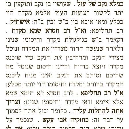
כמלא נקב של עול .
שעושין בו נקב ותוקעין בו
יתד לקשור רצועות העול אלמא מקדח הוי
כסלע ומאי איכא בין ב"ש ובין ב"ה:
אישתיק .
רב תחליפא:
וא"ל רב חסדא שמא מקדח .
דקאמר ב"ש בגולגולת מקדח וחיסומו שנינו
דלאחר שנעשה החור מצדדין את המקדח ונוטל
מצידי הנקב ומרחיבין את הנקב כדי שיכנס
מקדח ויוצא בריוח והיינו חיסום שנוטל מה
שחיסם וסותם את הנקב ואינו מניח ליכנס
המקדח ברוחב ומקדח וחיסומו הוי יותר מסלע:
א"ל רב תחליפא .
לרב חסדא לא תימא שמא
אלא אימא ודאי מקדח וחיסומו שנינו:
וצריך
אתה להתלות עליה .
כלומר יכול אתה לסמוך
על דבר זה:
כחזקיה אבי עקש .
שנסמך על
עדותו שלא היה תלמיד חולק עליו:
אין לו