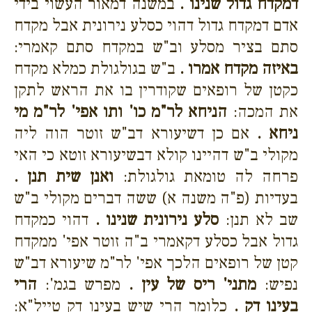
דמקדח גדול שנינו .
במשנה דמאור העשוי בידי
אדם דמקדח גדול דהוי כסלע נירונית אבל מקדח
סתם בציר מסלע וב"ש במקדח סתם קאמרי:
באיזה מקדח אמרו .
ב"ש בגולגולת כמלא מקדח
כקטן של רופאים שקודרין בו את הראש לתקן
את המכה:
הניחא לר"מ כו' ותו אפי' לר"מ מי
ניחא .
אם כן דשיעורא דב"ש זוטר הוה ליה
מקולי ב"ש דהיינו קולא דבשיעורא זוטא כי האי
פרחה לה טומאת גולגולת:
ואנן שית תנן .
בעדיות (פ"ה משנה א) ששה דברים מקולי ב"ש
שב לא תנן:
סלע נירונית שנינו .
דהוי כמקדח
גדול אבל כסלע דקאמרי ב"ה זוטר אפי' ממקדח
קטן של רופאים הלכך אפי' לר"מ שיעורא דב"ש
נפיש:
מתני' ריס של עין .
מפרש בגמ':
הרי
בעינו דק .
כלומר הרי שיש בעינו דק טייל"א: