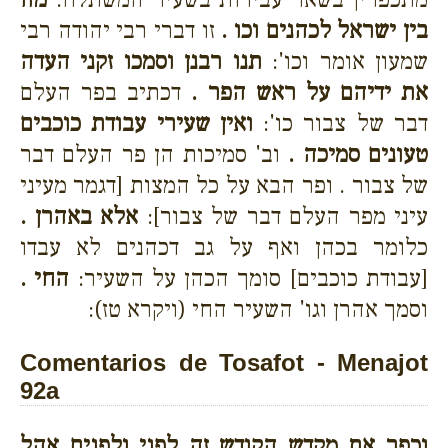
בין ישראל לכהנים וכו .
זו דברי רבי יהודה רבי
שמעון אומר וכו':
תנו רבנן וסמכו זקני העדה
את ידיהם על ראש הפר .
דכתיב בפר העלם
דבר של צבור כו':
ואין שעירי עבודת כוכבים
טעונים סמיכה .
וב' סמיכות הן פר העלם דבר
של צבור . ופר הבא על כל המצות [דגמר מעיני
עיני מפר העלם דבר של צבור]:
אלא באהרן .
כלומר בכהן ואף על גב דכהנים לא עבדו
[עבודת כוכבים] סומך הכהן על השעיר:
החי .
וסמך אהרן וגו' השעיר החי (ויקרא טז):
Comentarios de Tosafot - Menajot
92a
וכפר את מקדש הקודש זה לפני ולפנים אהל