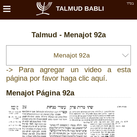
≡
בס''ד
TALMUD BABLI
Talmud -
Menajot 92a
-> Para agregar un video a esta
página por favor haga clic aquí.
Menajot Página 92a