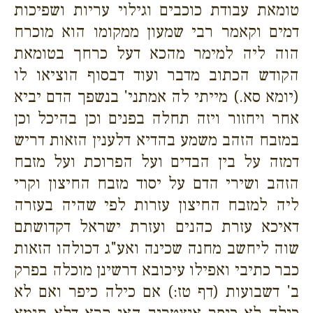
טומאת עבודת כוכבים וגילוי עריות ושפיכות
דמים וקאמר רבי שמעון ממקומו הוא מוכרח
הוה ליה למימר מהכא דעל כרחך בטומאת
הקודש הכתוב מדבר ועוד דבסוף הוציאו לו
(יומא סא.) מייתי לה אמתני' בנשפך הדם יביא
אחר ויחזור ויזה תחלה בפנים וכן בהיכל וכן
במזבח הזהב משמע בהדיא דלענין הזאות דריש
דמזה על בין הבדים ועל הפרוכת ועל מזבח
הזהב ושירי הדם על יסוד מזבח החיצון וקרי
ליה למזבח החיצון עזרות לפי שהיה בעזרה
דאיכא עזרת כהנים ועזרת ישראל דקדושתם
שוה ליחשב מחנה שכינה ואע"ג דכולהו הזאות
כבר כתיבי ואפילו עיכובא דרשינן מוכלה בפרק
ב' דשבועות (דף טז:) אם כילה כיפר ואם לא