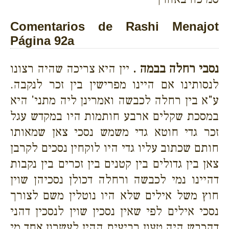
Comentarios de Rashi Menajot
Página 92a
נסבי רחלה בבמה .
יין היא צריכה שהיה רצונו
לנסותינו אם היינו מפרישין בין זכר לנקבה.
ע"א בין רחלה לכבשה ואמרינן ליה מתני' היא
במסכת שקלים ארבע חותמות היו במקדש עגל
זכר גדי חוטא גדי משמש נסכי צאן שמאותו
חותם שכתוב עליו גדי היו לוקחין נסכים לקרבן
צאן בין גדולים בין קטנים בין זכרים בין נקבות
דהיינו נמי לכבשה ורחלה דכולן נסכיהן שוין
חוץ משל אילים שלא היו נוטלין משם לצורך
נסכי אילים לפי שאין נסכין שוין לנסכין דהני
דהכבש היה טעון רביעית ההין לעשרון אחד מי