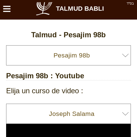
≡
בס''ד
TALMUD BABLI
Talmud -
Pesajim 98b
Pesajim 98b
: Youtube
Elija un curso de video :