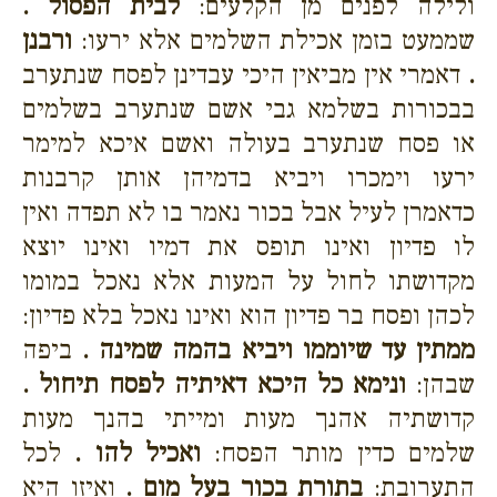
ולילה לפנים מן הקלעים:
לבית הפסול .
שממעט בזמן אכילת השלמים אלא ירעו:
ורבנן
.
דאמרי אין מביאין היכי עבדינן לפסח שנתערב
בבכורות בשלמא גבי אשם שנתערב בשלמים
או פסח שנתערב בעולה ואשם איכא למימר
ירעו וימכרו ויביא בדמיהן אותן קרבנות
כדאמרן לעיל אבל בכור נאמר בו לא תפדה ואין
לו פדיון ואינו תופס את דמיו ואינו יוצא
מקדושתו לחול על המעות אלא נאכל במומו
לכהן ופסח בר פדיון הוא ואינו נאכל בלא פדיון:
ממתין עד שיוממו ויביא בהמה שמינה .
ביפה
שבהן:
ונימא כל היכא דאיתיה לפסח תיחול .
קדושתיה אהנך מעות ומייתי בהנך מעות
שלמים כדין מותר הפסח:
ואכיל להו .
לכל
התערובת:
בתורת בכור בעל מום .
ואיזו היא