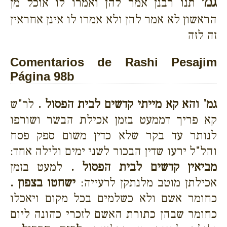
גמ׳
תנו רבנן אמר להן ואמרו לו אוכל מן
הראשון לא אמר להן ולא אמרו לו אינן אחראין
זה לזה
Comentarios de Rashi Pesajim
Página 98b
גמ' והא קא מייתי קדשים לבית הפסול .
לר"ש
קא פריך דממעט בזמן אכילת הבשר ושורפו
לנותר עד בקר שלא כדין משום ספק פסח
והל"ל ירעו שדין הבכור לשני ימים ולילה אחד:
מביאין קדשים לבית הפסול .
למעט בזמן
אכילתן מוטב מלנתקן לרעייה:
ישחטו בצפון .
כחומר אשם ולא כשלמים בכל מקום ויאכלו
כחומר שבהן כתורת האשם לזכרי כהונה ליום