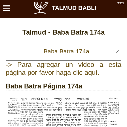
≡
בס''ד
TALMUD BABLI
Talmud -
Baba Batra 174a
-> Para agregar un video a esta
página por favor haga clic aquí.
Baba Batra Página 174a