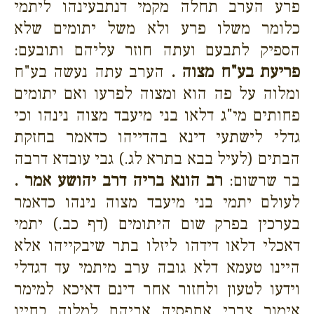
פרע הערב תחלה מקמי דנתבעינהו ליתמי
כלומר משלו פרע ולא משל יתומים שלא
הספיק לתבעם ועתה חוזר עליהם ותובעם:
פריעת בע"ח מצוה .
הערב עתה נעשה בע"ח
ומלוה על פה הוא ומצוה לפרעו ואם יתומים
פחותים מי"ג דלאו בני מיעבד מצוה נינהו וכי
גדלי לישתעי דינא בהדייהו כדאמר בחזקת
הבתים (לעיל בבא בתרא לג.) גבי עובדא דרבה
בר שרשום:
רב הונא בריה דרב יהושע אמר .
לעולם יתמי בני מיעבד מצוה נינהו כדאמר
בערכין בפרק שום היתומים (דף כב.) יתמי
דאכלי דלאו דידהו ליזלו בתר שיבקייהו אלא
היינו טעמא דלא גובה ערב מיתמי עד דגדלי
וידעו לטעון ולחזור אחר דינם דאיכא למימר
אימור צררי אתפסיה אביהם למלוה בחייו