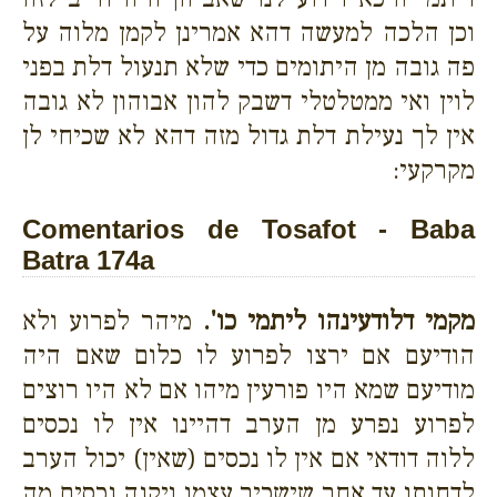
וכן הלכה למעשה דהא אמרינן לקמן מלוה על
פה גובה מן היתומים כדי שלא תנעול דלת בפני
לוין ואי ממטלטלי דשבק להון אבוהון לא גובה
אין לך נעילת דלת גדול מזה דהא לא שכיחי לן
מקרקעי:
Comentarios de Tosafot - Baba
Batra 174a
מקמי דלודעינהו ליתמי כו'.
מיהר לפרוע ולא
הודיעם אם ירצו לפרוע לו כלום שאם היה
מודיעם שמא היו פורעין מיהו אם לא היו רוצים
לפרוע נפרע מן הערב דהיינו אין לו נכסים
ללוה דודאי אם אין לו נכסים (שאין) יכול הערב
לדחותו עד אחר שישכיר עצמו ויקנה נכסים מה