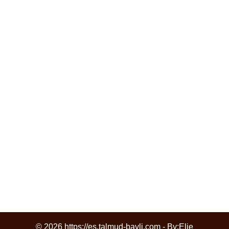
© 2026 https://es.talmud-bavli.com - By:
Elie