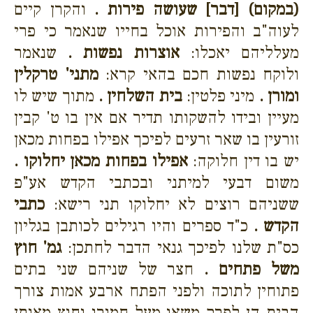
(במקום) [דבר] שעושה פירות .
והקרן קיים
לעוה"ב והפירות אוכל בחייו שנאמר כי פרי
מעלליהם יאכלו:
אוצרות נפשות .
שנאמר
ולוקח נפשות חכם בהאי קרא:
מתני' טרקלין
ומורן .
מיני פלטין:
בית השלחין .
מתוך שיש לו
מעיין ובידו להשקותו תדיר אם אין בו ט' קבין
זורעין בו שאר זרעים לפיכך אפילו בפחות מכאן
יש בו דין חלוקה:
אפילו בפחות מכאן יחלוקו .
משום דבעי למיתני ובכתבי הקדש אע"פ
ששניהם רוצים לא יחלוקו תני רישא:
כתבי
הקדש .
כ"ד ספרים והיו רגילים לכותבן בגליון
כס"ת שלנו לפיכך גנאי הדבר לחתכן:
גמ' חוץ
משל פתחים .
חצר של שניהם שני בתים
פתוחין לתוכה ולפני הפתח ארבע אמות צורך
הבית הן לפרק משאו מעל חמורו וחוץ מאותן