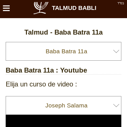
≡
בס''ד
TALMUD BABLI
Talmud -
Baba Batra 11a
Baba Batra 11a
: Youtube
Elija un curso de video :