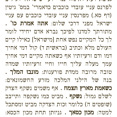
לפרנס עניי עובדי כוכבים כדאמרי' במס' גיטין
(דף סא.) מפרנסין עניי עובדי כוכבים עם עניי
ישראל מפני דרכי שלום:
אתה אמרת כו' .
מתורתך למדנו לפיכך נברא אדם יחידי לומר
לך כל המקיים נפש אחת [מישראל] כאילו קיים
העולם מלא וכתיב (בראשית ד) קול דמי אחיך
דמו ודם זרעיותיו אף כשאתה מקיים דמי אחיך
עמך מעלה עליך חייו וחיי זרעיותיו שמדה
טובה מרובה ממדת פורענות:
מונבז המלך .
בנה של הילני המלכה מזרע החשמונאים:
כשאמת מארץ תצמח .
אף משמים נשקף הצדק
לשלם גמול:
נשקף .
מביט כמו נשקפה ותייבב
(שופטים ה) כלומר זכות הצדקה מביט ומסתכל
למטה:
מכון כסאך .
גניזתן תחת מכון הכסא: