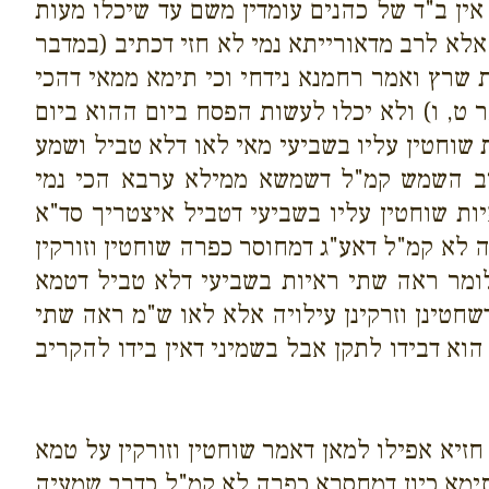
ין ב"ד של כהנים עומדין משם עד שיכלו מעות
אלא לרב מדאורייתא נמי לא חזי דכתיב (במדבר
 שרץ ואמר רחמנא נידחי וכי תימא ממאי דהכי
, ו) ולא יכלו לעשות הפסח ביום ההוא ביום
 שוחטין עליו בשביעי מאי לאו דלא טביל ושמע
ערב השמש קמ"ל דשמשא ממילא ערבא הכי נמי
ת שוחטין עליו בשביעי דטביל איצטריך סד"א
א קמ"ל דאע"ג דמחוסר כפרה שוחטין וזורקין
ומר ראה שתי ראיות בשביעי דלא טביל דטמא
חטינן וזרקינן עילויה אלא לאו ש"מ ראה שתי
וא דבידו לתקן אבל בשמיני דאין בידו להקריב
יא אפילו למאן דאמר שוחטין וזורקין על טמא
ימא כיון דמחסרא כפרה לא קמ"ל כדרב שמעיה