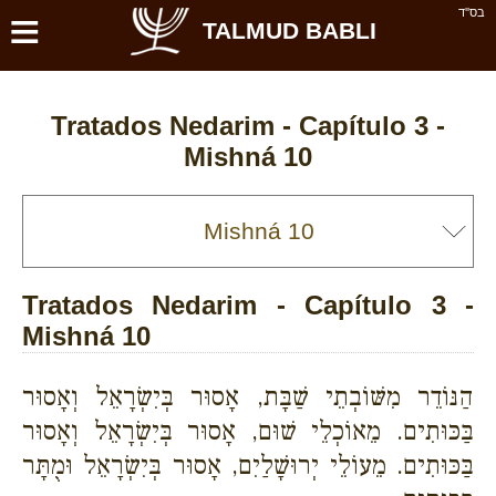
≡
בס''ד
TALMUD BABLI
Tratados Nedarim - Capítulo 3 -
Mishná 10
Tratados Nedarim - Capítulo 3 -
Mishná 10
הַנּוֹדֵר מִשּׁוֹבְתֵי שַׁבָּת, אָסוּר בְּיִשְׂרָאֵל וְאָסוּר
בַּכּוּתִים. מֵאוֹכְלֵי שׁוּם, אָסוּר בְּיִשְׂרָאֵל וְאָסוּר
בַּכּוּתִים. מֵעוֹלֵי יְרוּשָׁלַיִם, אָסוּר בְּיִשְׂרָאֵל וּמֻתָּר