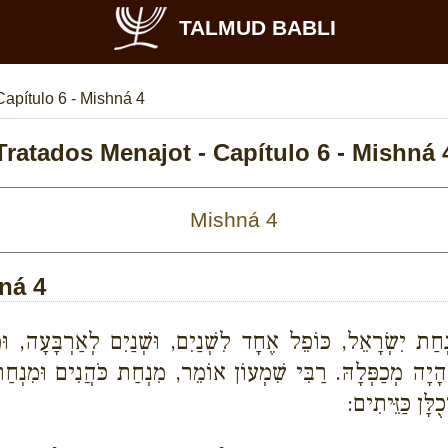
TALMUD BABLI
Capítulo 6 - Mishná 4
Tratados Menajot - Capítulo 6 - Mishná 
ná 4
חַת יִשְׂרָאֵל, כּוֹפֵל אֶחָד לִשְׁנַיִם, וּשְׁנַיִם לְאַרְבָּעָה, וּמ
הָיָה מְכַפְּלָהּ. רַבִּי שִׁמְעוֹן אוֹמֵר, מִנְחַת כֹּהֲנִים וּמִנְחַ
ָּן כַּזֵּיתִים: