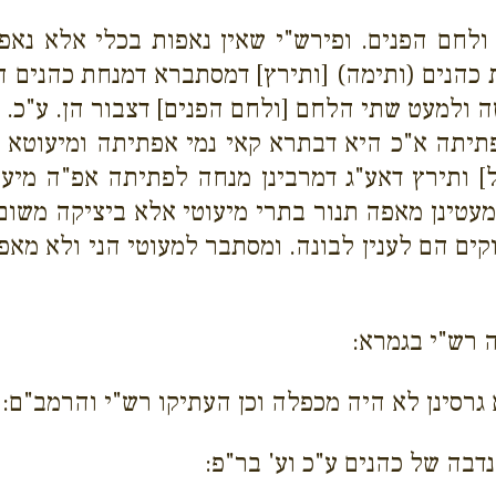
לחם הפנים. ופירש"י שאין נאפות בכלי אלא נאפו
כהנים (ותימה) [ותירץ] דמסתברא דמנחת כהנים ה"
 ולמעט שתי הלחם [ולחם הפנים] דצבור הן. ע"כ. 
תיתה א"כ היא דבתרא קאי נמי אפתיתה ומיעוטא דא
יל] ותירץ דאע"ג דמרבינן מנחה לפתיתה אפ"ה מיע
ממעטינן מאפה תנור בתרי מיעוטי אלא ביציקה משום
קים הם לענין לבונה. ומסתבר למעוטי הני ולא מאפה
ה רש"י בגמרא:
 גרסינן לא היה מכפלה וכן העתיקו רש"י והרמב"ם:
נדבה של כהנים ע"כ וע' בר"פ: