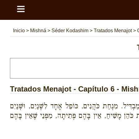
≡
Inicio
>
Mishná
>
Séder Kodashim
>
Tratados Menajot
>
Tratados Menajot - Capítulo 6 - Mish
ַבְדִּיל. מִנְחַת כֹּהֲנִים, כּוֹפֵל אֶחָד לִשְׁנַיִם, וּשְׁנַיִם
ת כֹּהֵן מָשִׁיחַ, אֵין בָּהֶם פְּתִיתָה, מִפְּנֵי שֶׁאֵין בָּהֶם