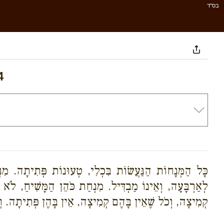
בס''ד
4
כָּל הַמְּנָחוֹת הַנַּעֲשׂוֹת בִּכְלִי, טְעוּנוֹת פְּתִיתָה. מִנְ
לְאַרְבָּעָה, וְאֵינוֹ מַבְדִּיל. מִנְחַת כֹּהֵן הַמָּשִׁיחַ, לֹא 
קְמִיצָה, וְכֹל שֶׁאֵין בָּהֶם קְמִיצָה, אֵין בָּהֶן פְּתִיתָה. וְכֻל