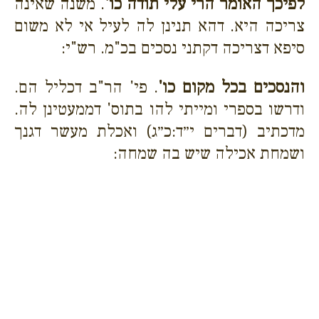
לפיכך האומר הרי עלי תודה כו'
. משנה שאינה
צריכה היא. דהא תנינן לה לעיל אי לא משום
סיפא דצריכה דקתני נסכים בכ"מ. רש"י:
והנסכים בכל מקום כו'
. פי' הר"ב דכליל הם.
ודרשו בספרי ומייתי להו בתוס' דממעטינן לה.
מדכתיב (דברים י״ד:כ״ג) ואכלת מעשר דגנך
ושמחת אכילה שיש בה שמחה: