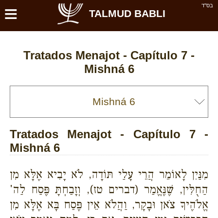
≡
בס''ד
TALMUD BABLI
Tratados Menajot - Capítulo 7 -
Mishná 6
Tratados Menajot - Capítulo 7 -
Mishná 6
מִנַּיִן לָאוֹמֵר הֲרֵי עָלַי תּוֹדָה, לֹא יָבִיא אֶלָּא מִן
הַחֻלִּין, שֶׁנֶּאֱמַר (דברים טז), וְזָבַחְתָּ פֶּסַח לַה'
אֱלֹהֶיךָ צֹאן וּבָקָר, וַהֲלֹא אֵין פֶּסַח בָּא אֶלָּא מִן