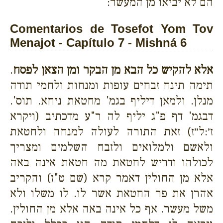
הם לא יביאו מן המעשר:
Comentarios de Tosefot Yom Tov
Menajot - Capítulo 7 - Mishná 6
אלא להקיש כל הבא מן הבקר ומן הצאן לפסח
.
תימה תינח זבחים עופות ומנחות ולחמי תודה
מנלן. ולמאן דיליף בגמ' מחטאת ניחא. תוס'.
דבגמ' דף פ"ג יליף לה ר"ע מדכתיב (ויקרא
ז׳:ל״ז) זאת התורה לעולה למנחה ולחטאת
ולאשם ולמלואים ולזבח השלמים ומצריך
לכולהו ודריש לחטאת מה חטאת אינה באה
אלא מן החולין דאמר קרא (שם ט"ז) והקריב
אהרן את פר החטאת אשר לו. לו משלו ולא
משל מעשר. אף כל אינה באה אלא מן החולין.