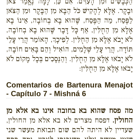
הַכְּבָשִׂים וּמִן הָעִזִּים. אִם כֵּן, לָמָּה נֶאֱמַר צֹאן
וּבָקָר. אֶלָּא לְהָקִישׁ כֹּל הַבָּא מִן הַבָּקָר וּמִן הַצֹּאן
לַפֶּסַח, מַה הַפֶּסַח, שֶׁהוּא בָא בְחוֹבָה, אֵינוֹ בָא
אֶלָּא מִן הַחֻלִּין, אַף כָּל דָּבָר שֶׁהוּא בָא בְחוֹבָה,
לֹא יָבֹא אֶלָּא מִן הַחֻלִּין. לְפִיכָךְ, הָאוֹמֵר הֲרֵי עָלַי
תּוֹדָה, הֲרֵי עָלַי שְׁלָמִים, הוֹאִיל וְהֵם בָּאִים חוֹבָה,
לֹא יָבֹאוּ אֶלָּא מִן הַחֻלִּין. וְהַנְּסָכִים בְּכָל מָקוֹם לֹא
יָבֹאוּ אֶלָּא מִן הַחֻלִּין:
Comentarios de Bartenura Menajot
- Capítulo 7 - Mishná 6
מה פסח שהוא בא בחובה אינו בא אלא מן
החולין.
דפסח מצרים לא בא אלא מן החולין,
שעדיין לא היתה להם שום תבואת מעשר שני