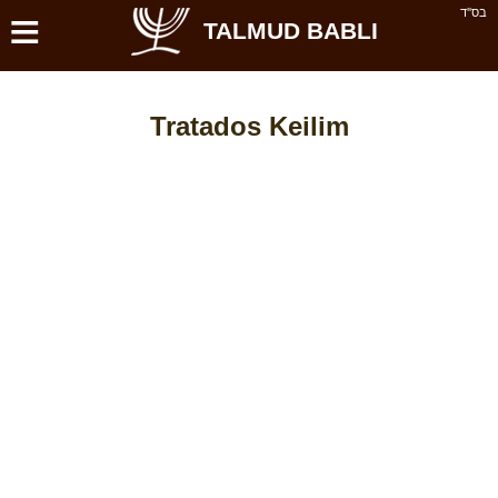
≡
בס''ד
TALMUD BABLI
Tratados Keilim